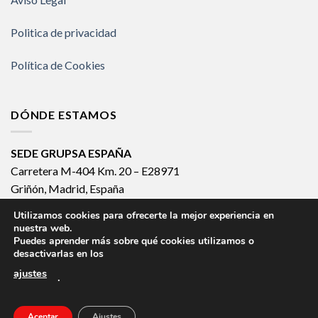
Politica de privacidad
Política de Cookies
DÓNDE ESTAMOS
SEDE GRUPSA ESPAÑA
Carretera M-404 Km. 20 – E28971
Griñón, Madrid, España
España 902 133 903
Utilizamos cookies para ofrecerte la mejor experiencia en
Internacional +34 918 140 502
nuestra web.
Puedes aprender más sobre qué cookies utilizamos o
desactivarlas en los
ajustes
.
CLEAN SYSTEM
HOSPITAL SYSTEM
ICU SYSTEM
KOMPAK SYSTEM
ROTARY SYSTEM
CIRCULAR SYSTEM
AUTOMATIC SYSTEM
MANUAL SYSTEM
Aceptar
Ajustes