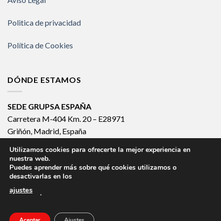
Politica de privacidad
Política de Cookies
DÓNDE ESTAMOS
SEDE GRUPSA ESPAÑA
Carretera M-404 Km. 20 – E28971
Griñón, Madrid, España
España 902 133 903
Utilizamos cookies para ofrecerte la mejor experiencia en
Internacional +34 918 140 502
nuestra web.
Puedes aprender más sobre qué cookies utilizamos o
desactivarlas en los
ajustes
.
CLEAN SYSTEM
HOSPITAL SYSTEM
ICU SYSTEM
KOMPAK SYSTEM
ROTARY SYSTEM
CIRCULAR SYSTEM
AUTOMATIC SYSTEM
MANUAL SYSTEM
Aceptar
Ajustes