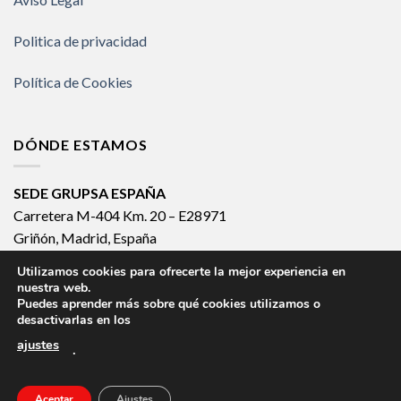
Politica de privacidad
Política de Cookies
DÓNDE ESTAMOS
SEDE GRUPSA ESPAÑA
Carretera M-404 Km. 20 – E28971
Griñón, Madrid, España
España 902 133 903
Utilizamos cookies para ofrecerte la mejor experiencia en
Internacional +34 918 140 502
nuestra web.
Puedes aprender más sobre qué cookies utilizamos o
desactivarlas en los
ajustes
.
CLEAN SYSTEM
HOSPITAL SYSTEM
ICU SYSTEM
KOMPAK SYSTEM
ROTARY SYSTEM
CIRCULAR SYSTEM
AUTOMATIC SYSTEM
MANUAL SYSTEM
Aceptar
Ajustes