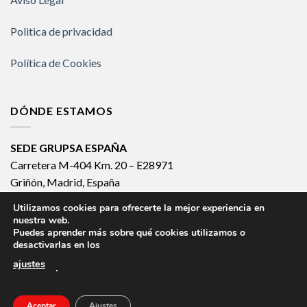
Politica de privacidad
Política de Cookies
DÓNDE ESTAMOS
SEDE GRUPSA ESPAÑA
Carretera M-404 Km. 20 – E28971
Griñón, Madrid, España
España 902 133 903
Utilizamos cookies para ofrecerte la mejor experiencia en
Internacional +34 918 140 502
nuestra web.
Puedes aprender más sobre qué cookies utilizamos o
desactivarlas en los
ajustes
.
CLEAN SYSTEM
HOSPITAL SYSTEM
ICU SYSTEM
KOMPAK SYSTEM
ROTARY SYSTEM
CIRCULAR SYSTEM
AUTOMATIC SYSTEM
MANUAL SYSTEM
Aceptar
Ajustes